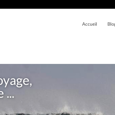
Accueil
Blo
Portraits
Babasurf family