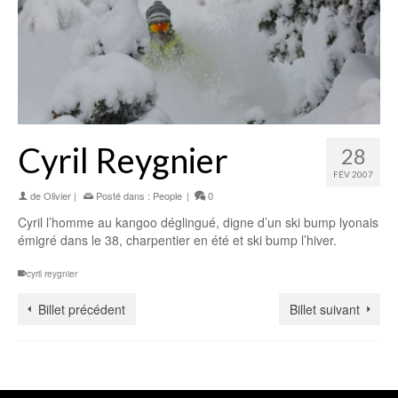
Cyril Reygnier
28
FÉV 2007
de
Olivier
|
Posté dans :
People
|
0
Cyril l’homme au kangoo déglingué, digne d’un ski bump lyonais
émigré dans le 38, charpentier en été et ski bump l’hiver.
cyril reygnier
Billet précédent
Billet suivant