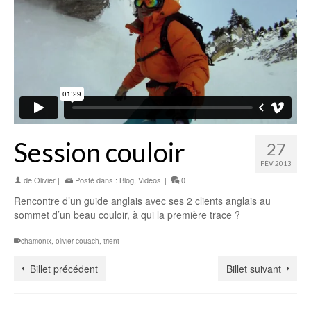
Session couloir
27
FÉV 2013
de
Olivier
|
Posté dans :
Blog
,
Vidéos
|
0
Rencontre d’un guide anglais avec ses 2 clients anglais au
sommet d’un beau couloir, à qui la première trace ?
chamonix
,
olivier couach
,
trient
Billet précédent
Billet suivant