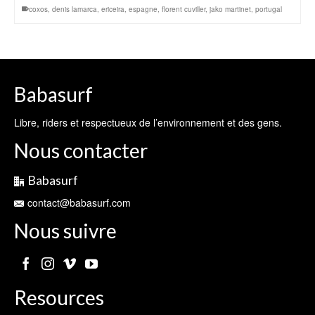
coxos
,
denis lamarca
,
ericeira
,
espagne
,
florent cuviller
,
jako martinet
,
portugal
Babasurf
Libre, riders et respectueux de l’environnement et des gens.
Nous contacter
Babasurf
contact@babasurf.com
Nous suivre
Resources