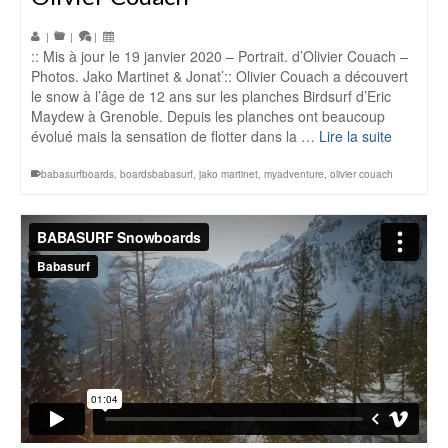
|
|
|
:: Mis à jour le 19 janvier 2020 – Portrait. d’Olivier Couach –
Photos. Jako Martinet & Jonat’:: Olivier Couach a découvert
le snow à l’âge de 12 ans sur les planches Birdsurf d’Eric
Maydew à Grenoble. Depuis les planches ont beaucoup
évolué mais la sensation de flotter dans la …
Lire la suite
babasurfboards
,
boardsbabasurf
,
jako martinet
,
myadventure
,
olivier couach