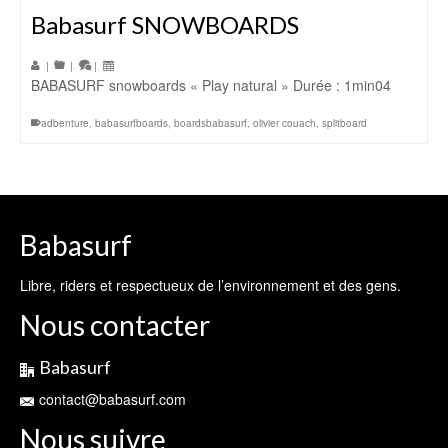
Babasurf SNOWBOARDS
|
|
|
BABASURF snowboards « Play natural » Durée : 1min04
adbenture
,
babasurfboards
,
boardsbabasurf
,
olivier couach
,
splitboard
Babasurf
Libre, riders et respectueux de l’environnement et des gens.
Nous contacter
Babasurf
contact@babasurf.com
Nous suivre