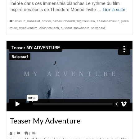
libérée dans ces immensités blanches.Le rythme du film
inspiré des écrits de Théodore Monod invite …
Lire la suite
babasurf
,
babasurf_official
,
babasurfboards
,
bigmountain
,
boardsbabasurf
,
julien
roure
,
myadventure
,
olivier couach
,
outdoor
,
snowboard
,
splitboard
Teaser My Adventure
|
|
|