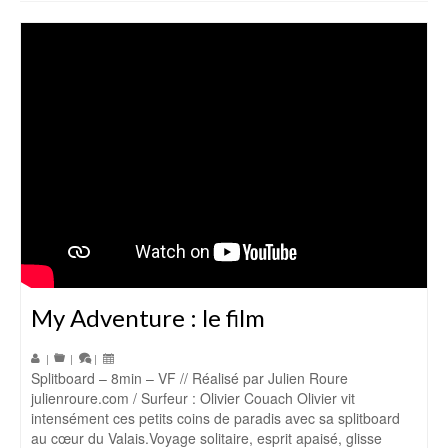
My Adventure : le film
|
|
|
Splitboard – 8min – VF // Réalisé par Julien Roure
julienroure.com / Surfeur : Olivier Couach Olivier vit
intensément ces petits coins de paradis avec sa splitboard
au cœur du Valais.Voyage solitaire, esprit apaisé, glisse