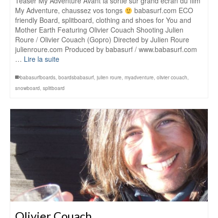
Teaser My Adventure Avant la sortie sur grand écran du film
My Adventure, chaussez vos tongs
babasurf.com ECO
friendly Board, splitboard, clothing and shoes for You and
Mother Earth Featuring Olivier Couach Shooting Julien
Roure / Olivier Couach (Gopro) Directed by Julien Roure
julienroure.com Produced by babasurf / www.babasurf.com
…
Lire la suite
babasurfboards
,
boardsbabasurf
,
julien roure
,
myadventure
,
olivier couach
,
snowboard
,
splitboard
Olivier Couach