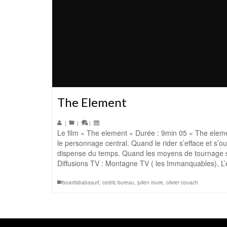
The Element
|
|
|
Le film « The element » Durée : 9min 05 « The eleme
le personnage central. Quand le rider s’efface et s’
dispense du temps. Quand les moyens de tournage s
Diffusions TV : Montagne TV ( les Immanquables), 
boardsbabasurf
,
cedric bureau
,
julien roure
,
olivier couach