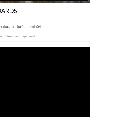
OARDS
atural » Durée : 1min04
urf
,
olivier couach
,
splitboard