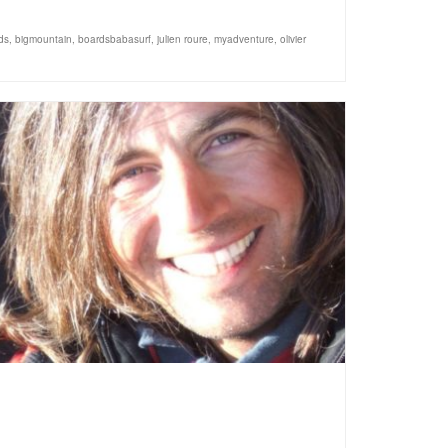
ds
,
bigmountain
,
boardsbabasurf
,
julien roure
,
myadventure
,
olivier