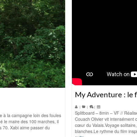
My Adventure : le f
|
|
|
Splitboard – 8min – VF // Réalis
ite à la campagne loin des foules
Couach Olivier vit intensément c
 le maire des 100 marches, il
cœur du Valais.Voyage solitaire,
es 70. Xabi aime passer du
blanches.Le rythme du film ins