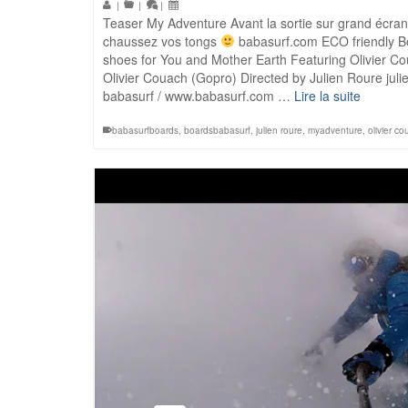
|
|
|
Teaser My Adventure Avant la sortie sur grand écran
chaussez vos tongs
babasurf.com ECO friendly Boa
shoes for You and Mother Earth Featuring Olivier Co
Olivier Couach (Gopro) Directed by Julien Roure ju
babasurf / www.babasurf.com …
Lire la suite
babasurfboards
,
boardsbabasurf
,
julien roure
,
myadventure
,
olivier c