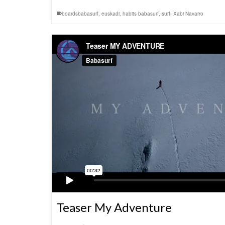
boardsbabasurf
,
euskadi
,
habits babasurf
,
surf
,
Xabi Navarro
Teaser My Adventure