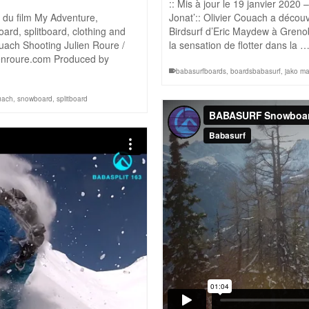
:: Mis à jour le 19 janvier 2020 
 du film My Adventure,
Jonat’:: Olivier Couach a découv
rd, splitboard, clothing and
Birdsurf d’Eric Maydew à Greno
uach Shooting Julien Roure /
la sensation de flotter dans la 
lienroure.com Produced by
babasurfboards
,
boardsbabasurf
,
jako ma
ouach
,
snowboard
,
splitboard