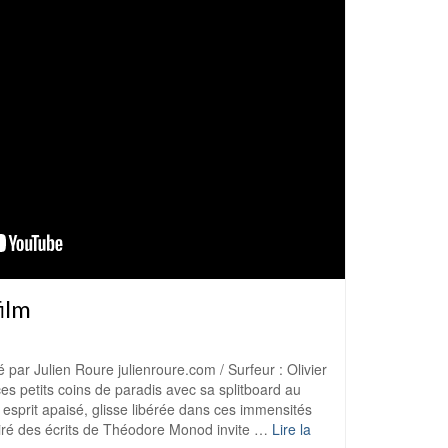
ilm
é par Julien Roure julienroure.com / Surfeur : Olivier
es petits coins de paradis avec sa splitboard au
 esprit apaisé, glisse libérée dans ces immensités
piré des écrits de Théodore Monod invite …
Lire la