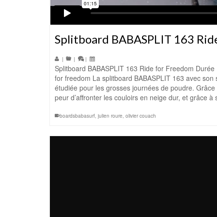
Splitboard BABASPLIT 163 Rid
|
|
|
Splitboard BABASPLIT 163 Ride for Freedom Durée
for freedom La splitboard BABASPLIT 163 avec son s
étudiée pour les grosses journées de poudre. Grâce à
peur d’affronter les couloirs en neige dur, et grâce 
boardsbabasurf
,
julien roure
,
olivier couach