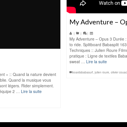
My Adventure – O
|
|
|
My Adventure – Opus 3 Durée :
to ride. Splitboard Babasplit 16
Techniques :: Julien Roure Filmm
pratique : Ligne de textiles Ba
sweat …
Lire la suite
boardsbabasurf
,
julien roure
,
olivier coua
nt » :: Quand la nature devient
oublie. Quand la musique vous
ont légers. Rider simplement.
L’équipe 2 …
Lire la suite