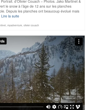
– Portrait. d’Olivier Couach – Photos. Jako Martinet &
ert le snow à l’âge de 12 ans sur les planches
ble. Depuis les planches ont beaucoup évolué mais
…
Lire la suite
rtinet
,
myadventure
,
olivier couach