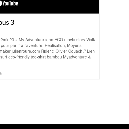
pus 3
 2min23 « My Adventure » an ECO movie story Walk
3 pour partir à l’aventure. Réalisation, Moyens
aker julienroure.com Rider :: Olivier Couach // Lien
basurf eco-friendly tee-shirt bambou Myadventure &
ch