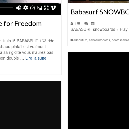
Babasurf SNOWB
e for Freedom
|
|
|
BABASURF snowboards « Play n
 : 1min15 BABASPLIT 163 ride
adbenture
,
babasurfboards
,
boardsbabas
hape pintail est vraiment
 sa rigidité vous n’aurez pas
à son double …
Lire la suite