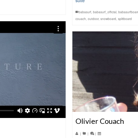
suite
babasurf
,
babasurf_official
,
babasurfboar
couach
,
outdoor
,
snowboard
,
splitboard
Olivier Couach
|
|
|