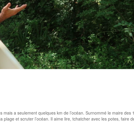
es mais a seulement quelques km de l’océan. Surnommé le maire des 100 
plage et scruter l’océan. Il aime lire, tchatcher avec les potes, faire 