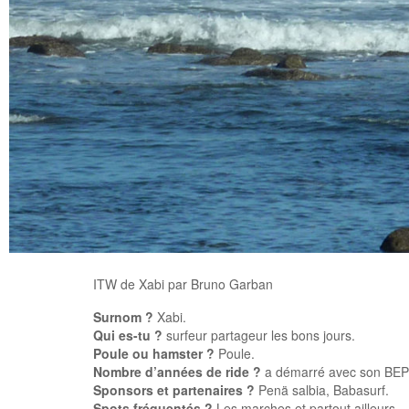
ITW de Xabi par Bruno Garban
Surnom ?
Xabi.
Qui es-tu ?
surfeur partageur les bons jours.
Poule ou hamster ?
Poule.
Nombre d’années de ride ?
a démarré avec son BEP
Sponsors et partenaires ?
Penä salbia, Babasurf.
Spots fréquentés ?
Les marches et partout ailleurs …