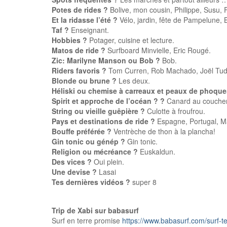
Potes de rides ?
Bolive, mon cousin, Philippe, Susu, 
Et la ridasse l’été ?
Vélo, jardin, fête de Pampelune,
Taf ?
Enseignant.
Hobbies ?
Potager, cuisine et lecture.
Matos de ride ?
Surfboard Minvielle, Eric Rougé.
Zic: Marilyne Manson ou Bob ?
Bob.
Riders favoris ?
Tom Curren, Rob Machado, Joël Tudor
Blonde ou brune ?
Les deux.
Héliski ou chemise à carreaux et peaux de phoque
Spirit et approche de l’océan ?
?
Canard au coucher d
String ou vieille guêpière ?
Culotte à froufrou.
Pays et destinations de ride ?
Espagne, Portugal, Ma
Bouffe préférée ?
Ventrèche de thon à la plancha!
Gin tonic ou génép ?
Gin tonic.
Religion ou mécréance ?
Euskaldun.
Des vices ?
Oui plein.
Une devise ?
Lasai
Tes dernières vidéos ?
super 8
Trip de Xabi sur babasurf
Surf en terre promise
https://www.babasurf.com/surf-t